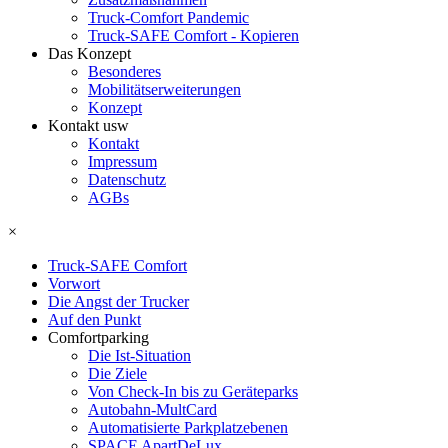
Truck-Comfort Pandemic
Truck-SAFE Comfort - Kopieren
Das Konzept
Besonderes
Mobilitätserweiterungen
Konzept
Kontakt usw
Kontakt
Impressum
Datenschutz
AGBs
×
Truck-SAFE Comfort
Vorwort
Die Angst der Trucker
Auf den Punkt
Comfortparking
Die Ist-Situation
Die Ziele
Von Check-In bis zu Geräteparks
Autobahn-MultCard
Automatisierte Parkplatzebenen
SPACE ApartDeLux