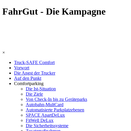
FahrGut - Die Kampagne
×
Truck-SAFE Comfort
Vorwort
Die Angst der Trucker
Auf den Punkt
Comfortparking
Die Ist-Situation
Die Ziele
Von Check-In bis zu Geräteparks
Autobahn-MultCard
Automatisierte Parkplatzebenen
SPACE ApartDeLux
FitWell DeLux
Die Sicherheitssysteme
Zusatzmaßnahmen